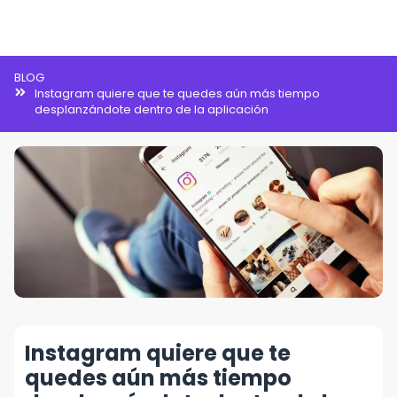
Inteligencia Artificial
BLOG
Instagram quiere que te quedes aún más tiempo
desplanzándote dentro de la aplicación
Instagram quiere que te
quedes aún más tiempo