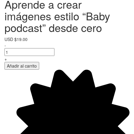
Aprende a crear
imágenes estilo “Baby
podcast” desde cero
USD
$
19.00
Aprende
-
a
crear
+
imágenes
Añadir al carrito
estilo
“Baby
podcast”
desde
cero
cantidad