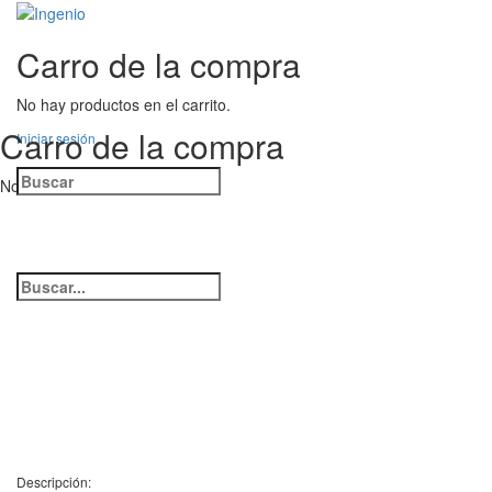
Alternar
panel
Más
Carro de la compra
lateral
opciones
No hay productos en el carrito.
Carro de la compra
Iniciar sesión
Buscar:
No hay productos en el carrito.
Buscar:
Cerrar
búsqueda
Descripción: