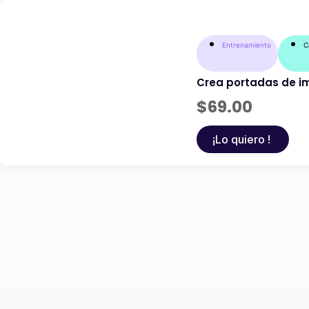
Entrenamiento
C
Crea portadas de im
$
69.00
¡Lo quiero !