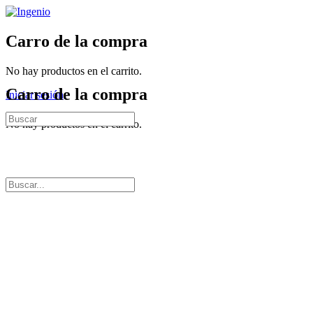
Alternar
panel
Más
lateral
Carro de la compra
opciones
No hay productos en el carrito.
Carro de la compra
Iniciar sesión
Buscar:
No hay productos en el carrito.
Buscar:
Cerrar
búsqueda