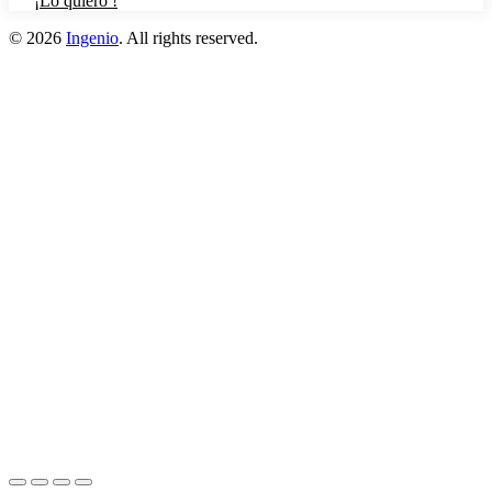
¡Lo quiero !
© 2026
Ingenio
. All rights reserved.
Iniciar sesión
Acuérdate de mí
Iniciar sesión
Inscribirse
Restaurar contraseña
Enviar enlace de restablecimiento
Enlace de restablecimiento de contraseña enviado
a tu correo
electrónico
Cerca
Su solicitud ha sido enviada
Le enviaremos un correo electrónico
tan pronto como se apruebe su solicitud.
Ir al perfil
¿No tienes cuenta?
Inscribirse
Iniciar sesión
¿Perdiste tu contraseña?