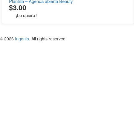
Plantilla – Agenda abierta Beauty
$
3.00
¡Lo quiero !
© 2026
Ingenio
. All rights reserved.
Iniciar sesión
Acuérdate de mí
Iniciar sesión
Inscribirse
Restaurar contraseña