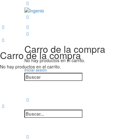
Alternar
panel
lateral
Más
opciones
Carro de la compra
Carro de la compra
No hay productos en el carrito.
No hay productos en el carrito.
Iniciar sesión
Buscar:
Buscar:
Cerrar