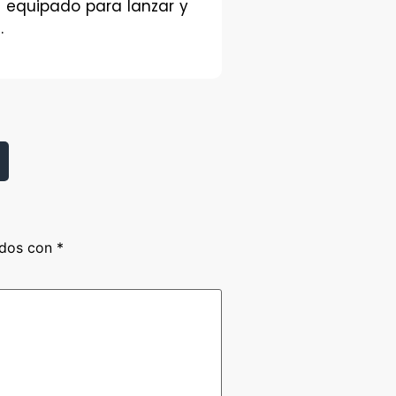
n equipado para lanzar y
.
ados con
*