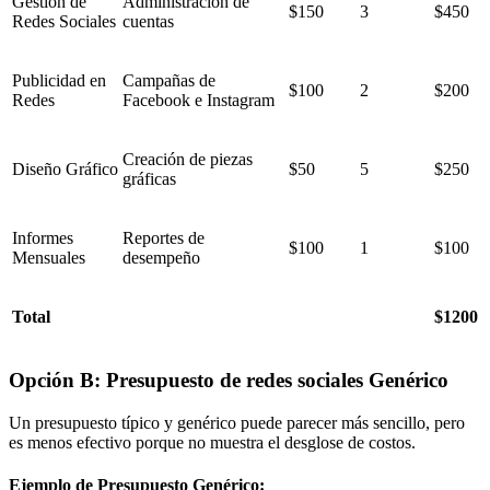
Gestión de
Administración de
$150
3
$450
Redes Sociales
cuentas
Publicidad en
Campañas de
$100
2
$200
Redes
Facebook e Instagram
Creación de piezas
Diseño Gráfico
$50
5
$250
gráficas
Informes
Reportes de
$100
1
$100
Mensuales
desempeño
Total
$1200
Opción B: Presupuesto de redes sociales Genérico
Un presupuesto típico y genérico puede parecer más sencillo, pero
es menos efectivo porque no muestra el desglose de costos.
Ejemplo de Presupuesto Genérico: