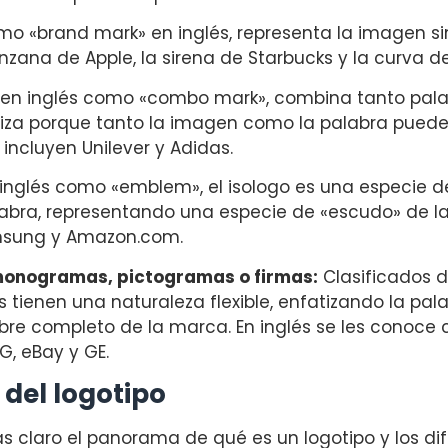
o «brand mark» en inglés, representa la imagen si
zana de Apple, la sirena de Starbucks y la curva de
en inglés como «combo mark», combina tanto pal
riza porque tanto la imagen como la palabra pued
incluyen Unilever y Adidas.
inglés como «emblem», el isologo es una especie
bra, representando una especie de «escudo» de la
amsung y Amazon.com.
monogramas, pictogramas o firmas:
Clasificados d
s tienen una naturaleza flexible, enfatizando la pal
e completo de la marca. En inglés se les conoce c
G, eBay y GE.
 del logotipo
 claro el panorama de qué es un logotipo y los dif