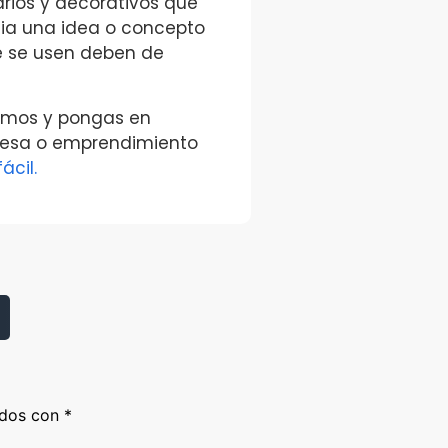
rios y decorativos que
cia una idea o concepto
e se usen deben de
ramos y pongas en
presa o emprendimiento
ácil.
ados con
*