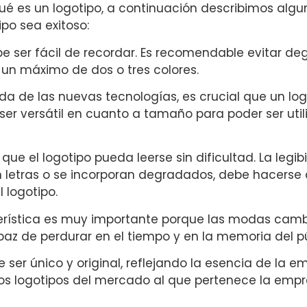
é es un logotipo, a continuación describimos algu
po sea exitoso:
e ser fácil de recordar. Es recomendable evitar deg
 un máximo de dos o tres colores.
da de las nuevas tecnologías, es crucial que un lo
ser versátil en cuanto a tamaño para poder ser util
ue el logotipo pueda leerse sin dificultad. La legib
yen letras o se incorporan degradados, debe hacers
l logotipo.
erística es muy importante porque las modas cam
paz de perdurar en el tiempo y en la memoria del pú
e ser único y original, reflejando la esencia de la 
 los logotipos del mercado al que pertenece la emp