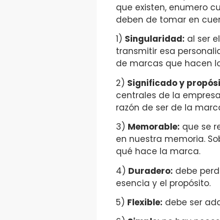
que existen, enumero cu
deben de tomar en cuen
1)
Singularidad:
al ser e
transmitir esa personal
de marcas que hacen l
2)
Significado y propósi
centrales de la empresa 
razón de ser de la marc
3)
Memorable:
que se r
en nuestra memoria. Sob
qué hace la marca.
4)
Duradero:
debe perdu
esencia y el propósito.
5)
Flexible:
debe ser adap