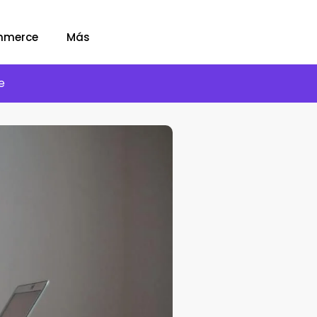
mmerce
Más
e